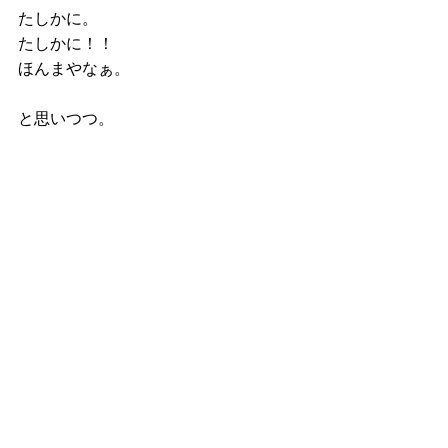
たしかに。
たしかに！！
ほんまやなぁ。
と思いつつ。
一旦、停まって考えてみた
私は、今回、質問をいただいて
じっくりと考えた感覚を言葉にすると
「理解すること」
という表現になりました。
そして、