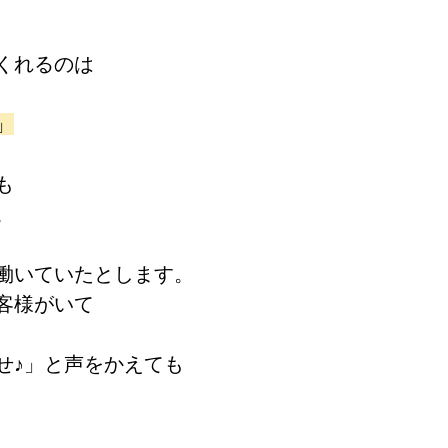
くれるのは
」
も
。
働いていたとします。
客様がいて
せ♪」と声をかえても