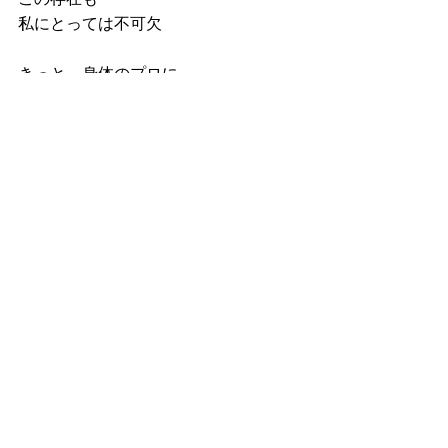
私にとっては不可欠
きっと、身体のプロに
「満たされてる」
と言われた理由は
この２つにあるんだと思います。
・真剣に人生に向き合う人の可能性を
感じていること　
・信頼と安心の存在があること
それが、少しずつ、静かに、でも確実
に
「足りない私」という感覚を
満たしてくれていたのだと思います。