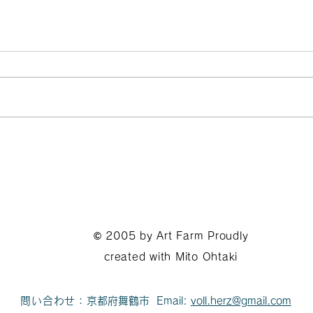
​© 2005
by Art Farm Proudly
created with Mito Ohtaki
問い合わせ：
京都府舞鶴市 Email:
voll.herz@gmail.com