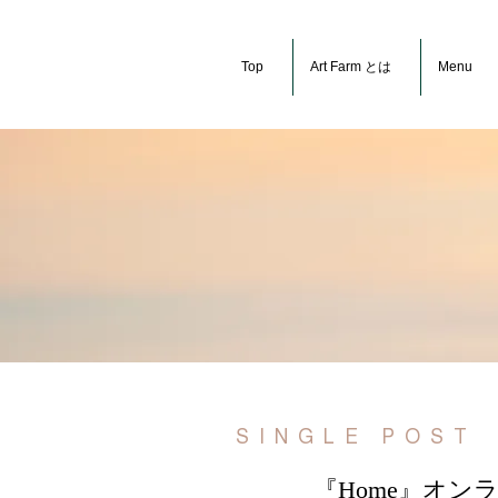
Top
Art Farm とは
Menu
SINGLE POST
『Home』オ