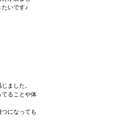
たいです♪
感じました。
ってることや体
幾つになっても