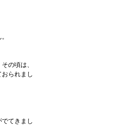
ん。
。その頃は、
ておられまし
がでてきまし