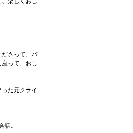
て、楽しくおし
くださって、パ
に座って、おし
マった元クライ
会話。