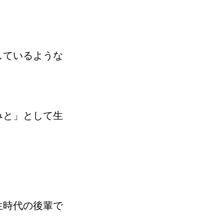
。
しているような
みと」として生
生時代の後輩で