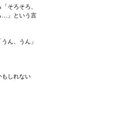
ろ「そろそろ、
ら…」という言
「うん、うん」
かもしれない