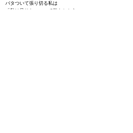
バタついて張り切る私は
「私は足りない」って気もちから
来てることも理解できた今
なんだか気持ちが落ち着いていて
それなら
無駄に消耗しないように
肩の力を抜いて
深呼吸して
おちついて
涼やかに
楽しんで夏を過ごしたいと思えていま
す。
あなたの夏も
どんな夏なのか