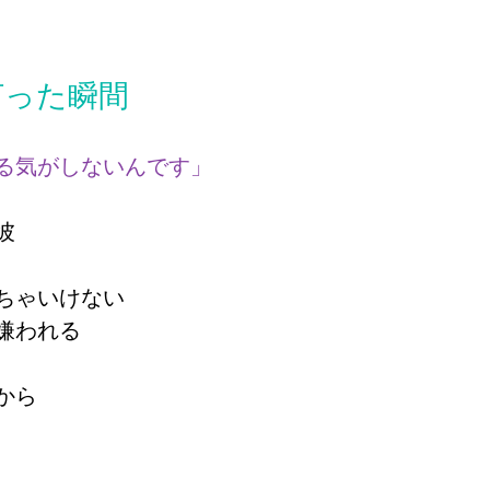
灯った瞬間
る気がしないんです」
彼
ちゃいけない
嫌われる
から