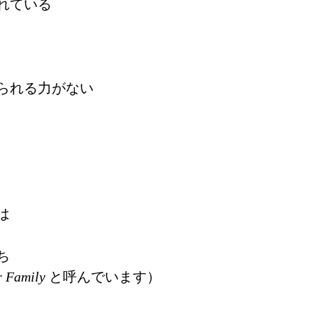
れている
られる力がない
は
ち
r Family
 と呼んでいます）