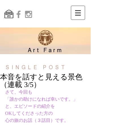
Art Farm
SINGLE POST
本音を話すと見える景色
（連載 3/5）
さて、今回も
「誰かの助けになれば幸いです。」
と、エピソードの紹介を
OKしてくださった方の
心の旅のお話（３話目）です。