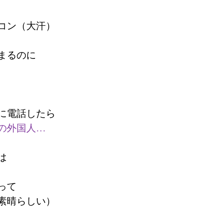
コン（大汗）
始まるのに
に電話したら
の外国人…
は
って
素晴らしい）