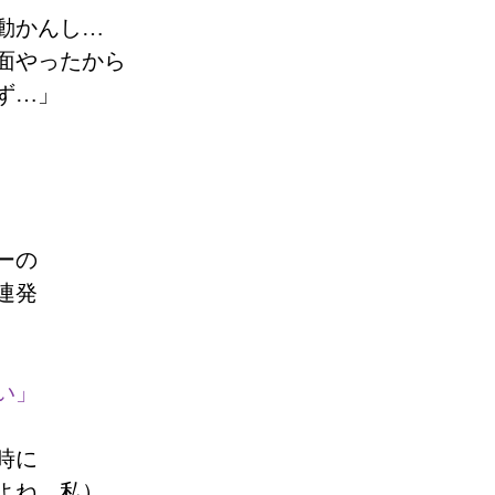
動かんし…
面やったから
ず…」
ーの
連発
い」
時に
よね、私）