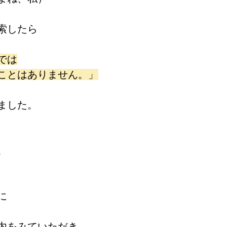
索したら
では
ことはありません。」
ました。
。
に
内をみていただき