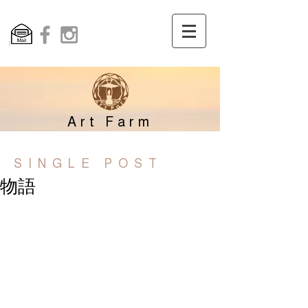
Art Farm
SINGLE POST
物語