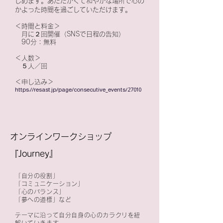
じめます。
あたたかくて和やかな場所で心の
かよった時間を過ごしていただけます。
＜時間と料金＞
月に２回開催（SNSで日程の告知）
90分：無料
​
＜人数＞
​ ５人／回
＜申し込み＞
https://resast.jp/page/consecutive_events/27010
​オンラインワークショップ
『Journey』
「自分の役割」
「コミュニケーション」
「心のバランス」
「夢への道標」など
テーマに沿って自分自身の心のカラクリを紐