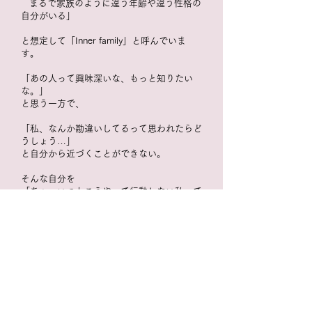
まるで家族のように違う年齢や違う性格の
自分がいる」
と
想定して「Inner family」と呼んでいま
す。
「あの人って興味深いな、もっと知りたい
な。」
と思う一方で、
「私、なんか勘違いしてるって思われたらど
うしょう…」
と自分から近づくことができない。
そんな自分を
「あぁ、いつもこうやって行動しない私って
だめだなぁ。」
などなど。
一つの事柄に対して、いくつかの自分の考え
がある。
それぞれの方の内なる心の家族を発見し、
理解し、調和していく
ことで、
その方らしい豊かな人生を手に入れる
お手伝
いをしています
。